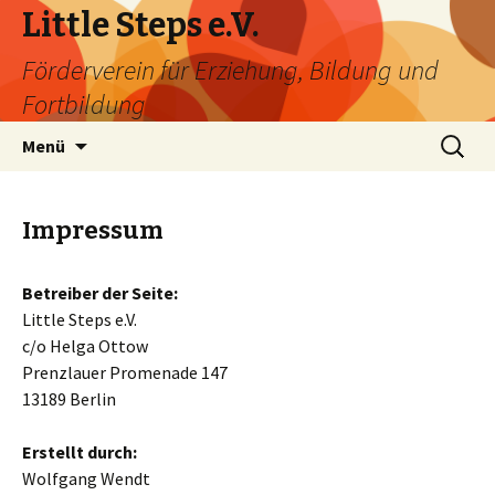
Little Steps e.V.
Förderverein für Erziehung, Bildung und
Fortbildung
Springe
Suchen
Menü
zum
nach:
Inhalt
Impressum
Betreiber der Seite:
Little Steps e.V.
c/o Helga Ottow
Prenzlauer Promenade 147
13189 Berlin
Erstellt durch:
Wolfgang Wendt